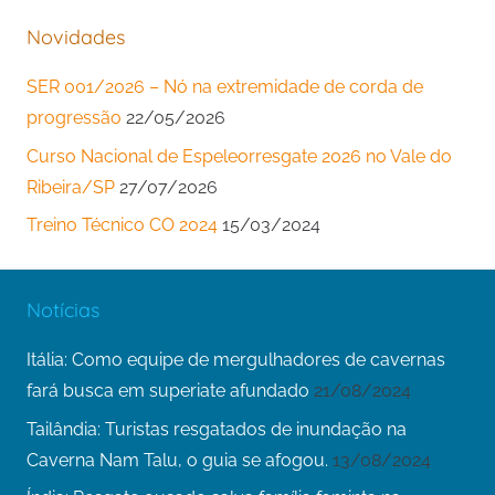
Novidades
SER 001/2026 – Nó na extremidade de corda de
progressão
22/05/2026
Curso Nacional de Espeleorresgate 2026 no Vale do
Ribeira/SP
27/07/2026
Treino Técnico CO 2024
15/03/2024
Notícias
Itália: Como equipe de mergulhadores de cavernas
fará busca em superiate afundado
21/08/2024
Tailândia: Turistas resgatados de inundação na
Caverna Nam Talu, o guia se afogou.
13/08/2024