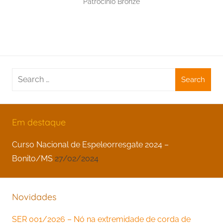
Patrocínio Bronze
Search
for:
Em destaque
Curso Nacional de Espeleorresgate 2024 –
Bonito/MS
27/02/2024
Novidades
SER 001/2026 – Nó na extremidade de corda de