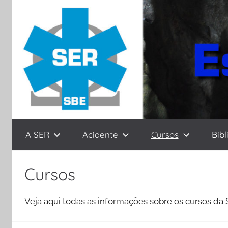
Pular
para
o
conteúdo
SER
Seção
A SER
Acidente
Cursos
Bibl
de
Espeleorresgate
da
Cursos
SBE
Veja aqui todas as informações sobre os cursos da 