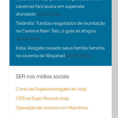
cavernas fará busca em superiate
afundado
21/08/2024
Tailândia: Turistas resgatados de inundação
na Caverna Nam Talu, o guia se afogou.
13/08/2024
Índia: Resgate ousado salva família faminta
na caverna de Wayanad
06/08/2024
SER nas mídias sociais
Curso de Espeleorresgate de 2012
CER na Expo Rescue 2019
Operação de socorro em Marcilhac