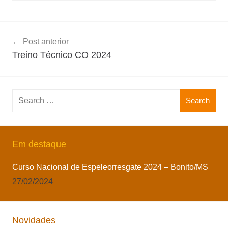
Navegação
Post anterior
de
Treino Técnico CO 2024
Post
Search
for:
Em destaque
Curso Nacional de Espeleorresgate 2024 – Bonito/MS
27/02/2024
Novidades