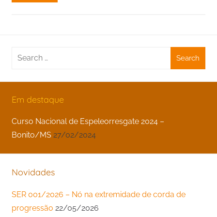
Search
for:
Em destaque
Curso Nacional de Espeleorresgate 2024 –
Bonito/MS
27/02/2024
Novidades
SER 001/2026 – Nó na extremidade de corda de
progressão
22/05/2026