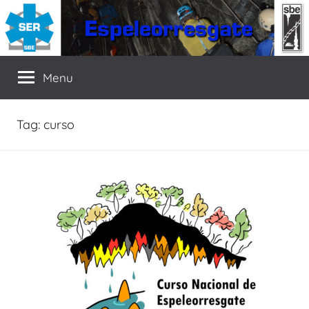
Pular
para
o
SER
Seção
conteúdo
Menu
de
Espeleorresgate
da
Tag:
curso
SBE