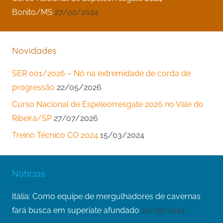
Bonito/MS
27/02/2024
Novidades
SER 001/2026 – Nó na extremidade de corda de
progressão
22/05/2026
Curso Nacional de Espeleorresgate 2026 no Vale do
Ribeira/SP
27/07/2026
Treino Técnico CO 2024
15/03/2024
Notícias
Itália: Como equipe de mergulhadores de cavernas
fará busca em superiate afundado
21/08/2024