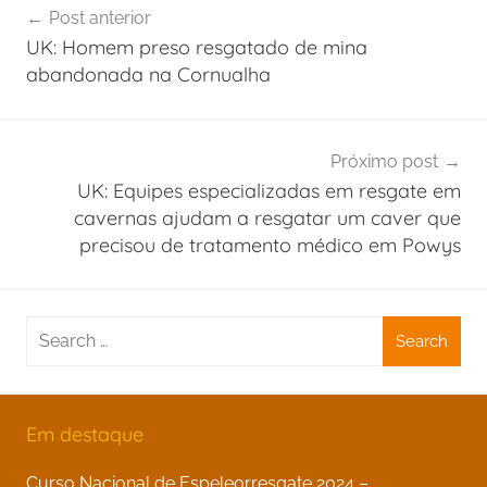
Post anterior
de
UK: Homem preso resgatado de mina
Post
abandonada na Cornualha
Próximo post
UK: Equipes especializadas em resgate em
cavernas ajudam a resgatar um caver que
precisou de tratamento médico em Powys
Search
for:
Em destaque
Curso Nacional de Espeleorresgate 2024 –