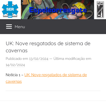
Pular
para
o
SER
Seção
conteúdo
Menu
de
Espeleorresgate
da
UK: Nove resgatados de sistema de
SBE
cavernas
Publicado em
13/02/2024
— Última modificação em
14/02/2024
Notícia 1 –
UK: Nove resgatados de sistema de
cavernas
Navegação